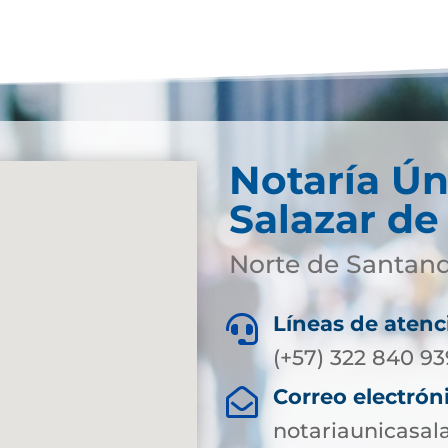
Notaría Ún
Salazar de
Norte de Santan
Líneas de atenc

(+57) 322 840 9
Correo electrón

notariaunicasa