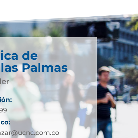
ica de
 las Palmas
der
ión:
399
ico:
lazar@ucnc.com.co