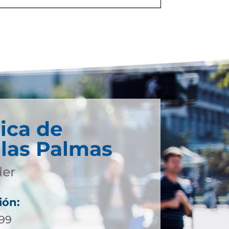
ica de
 las Palmas
der
ión:
399