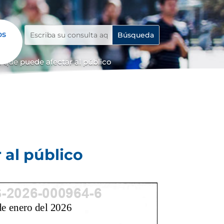
os
 que puede afectar al público
 al público