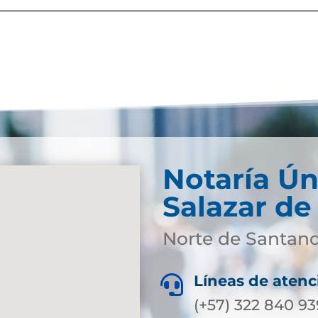
Notaría Ún
Salazar de
Norte de Santan
Líneas de atenc

(+57) 322 840 9