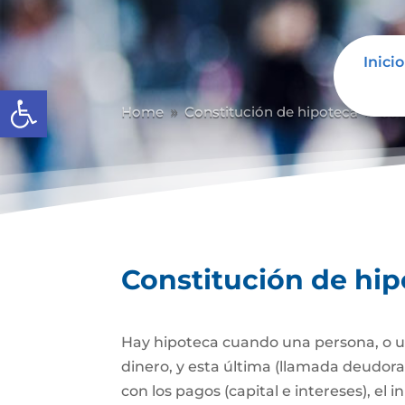
Inicio
Abrir barra de herramientas
Home
Constitución de hipoteca
Con
9
9
Constitución de hi
Hay hipoteca cuando una persona, o un
dinero, y esta última (llamada deudor
con los pagos (capital e intereses), e