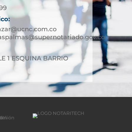
399
ico:
lazar@ucnc.com.co
laspalmas@supernotariado.gov.co
LE 1 ESQUINA BARRIO