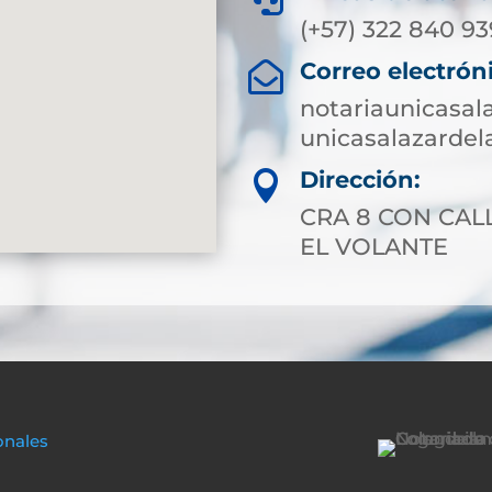
(+57) 322 840 9
Correo electrón

notariaunicasa
unicasalazarde
Dirección:

CRA 8 CON CAL
EL VOLANTE
onales