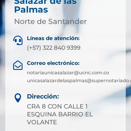
Salazar de las
Palmas
Norte de Santander
Líneas de atención:

(+57) 322 840 9399
Correo electrónico:

notariaunicasalazar@ucnc.com.co
unicasalazardelaspalmas@supernotariado.
Dirección:

CRA 8 CON CALLE 1
ESQUINA BARRIO EL
VOLANTE