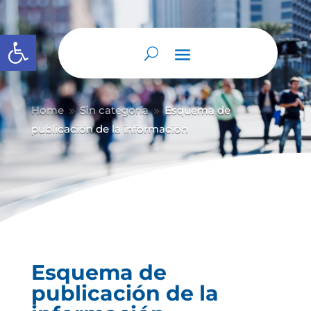
Abrir barra de herramientas
Home
Sin categoría
Esquema de
9
9
publicación de la información
Esquema de
publicación de la