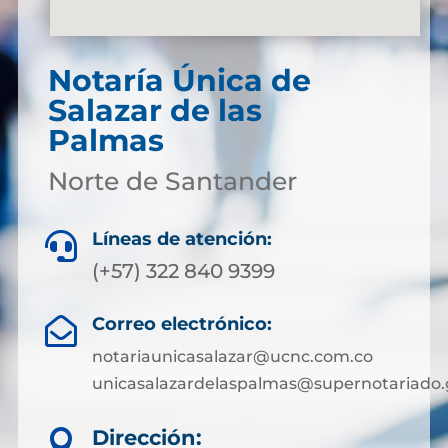
Notaría Única de
Salazar de las
Palmas
Norte de Santander
Líneas de atención:

(+57) 322 840 9399
Correo electrónico:

notariaunicasalazar@ucnc.com.co
unicasalazardelaspalmas@supernotariado.
Dirección:
