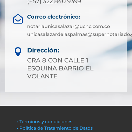
(+57) 322 840 9399
Correo electrónico:

notariaunicasalazar@ucnc.com.co
unicasalazardelaspalmas@supernotariado.
Dirección:

CRA 8 CON CALLE 1
ESQUINA BARRIO EL
VOLANTE
• Términos y condiciones
• Política de Tratamiento de Datos