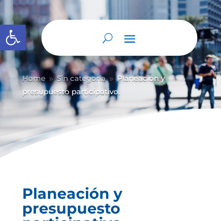
Abrir barra de herramientas
Home
Sin categoría
Planeación y
9
9
presupuesto participativo.
Planeación y
presupuesto