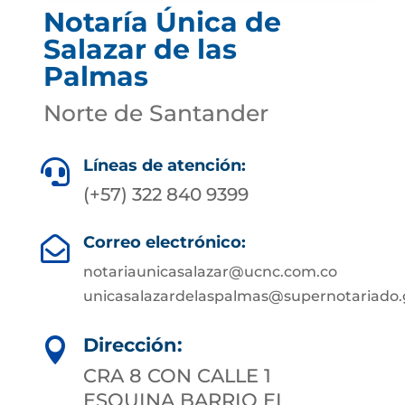
Notaría Única de
Salazar de las
Palmas
Norte de Santander
Líneas de atención:

(+57) 322 840 9399
Correo electrónico:

notariaunicasalazar@ucnc.com.co
unicasalazardelaspalmas@supernotariado.
Dirección:

CRA 8 CON CALLE 1
ESQUINA BARRIO EL