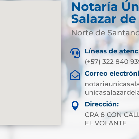
Notaría Ún
Salazar de
Norte de Santan
Líneas de atenc

(+57) 322 840 9
Correo electrón

notariaunicasa
unicasalazarde
Dirección:

CRA 8 CON CAL
EL VOLANTE