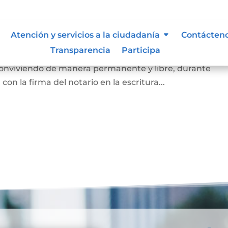
arital de Hecho
Atención y servicios a la ciudadanía
Contácten
Transparencia
Participa
 de la existencia de la unión entre dos personas que, si
 conviviendo de manera permanente y libre, durante
on la firma del notario en la escritura...