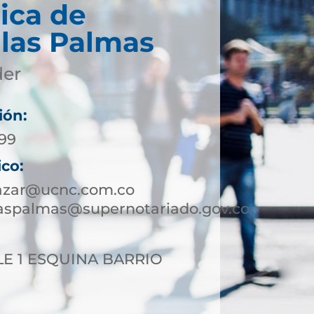
ica de
 las Palmas
der
ión:
399
ico:
lazar@ucnc.com.co
laspalmas@supernotariado.gov.co
LE 1 ESQUINA BARRIO