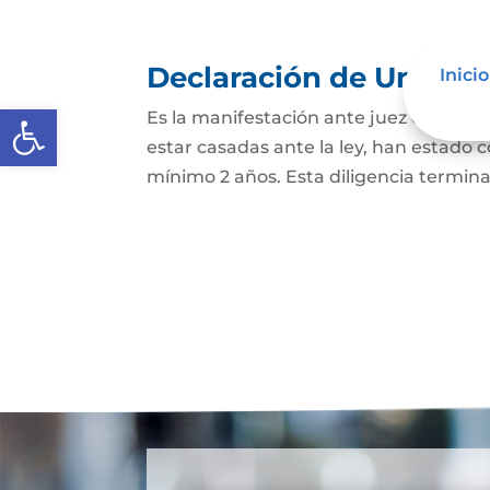
Declaración de Unión M
Inicio
Abrir barra de herramientas
Es la manifestación ante juez o notario
estar casadas ante la ley, han estado
mínimo 2 años. Esta diligencia termina c