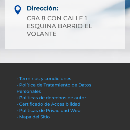
Dirección:

CRA 8 CON CALLE 1
ESQUINA BARRIO EL
VOLANTE
• Términos y condiciones
• Política de Tratamiento de Datos
Personales
• Políticas de derechos de autor
• Certificado de Accesibilidad
• Políticas de Privacidad Web
• Mapa del Sitio