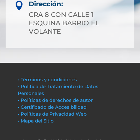
Dirección:

CRA 8 CON CALLE 1
ESQUINA BARRIO EL
VOLANTE
• Términos y condiciones
• Política de Tratamiento de Datos
Personales
• Políticas de derechos de autor
• Certificado de Accesibilidad
• Políticas de Privacidad Web
• Mapa del Sitio