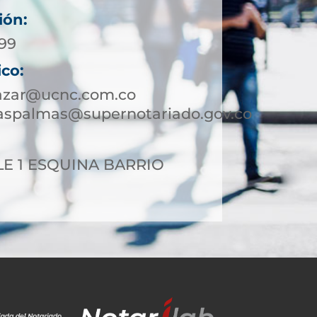
ión:
399
ico:
lazar@ucnc.com.co
laspalmas@supernotariado.gov.co
LE 1 ESQUINA BARRIO