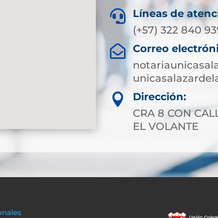
Líneas de atenc

(+57) 322 840 9
Correo electrón

notariaunicasa
unicasalazarde
Dirección:

CRA 8 CON CAL
EL VOLANTE
onales