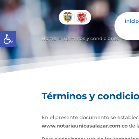
Inicio
Abrir barra de herramientas
Home
Términos y condiciones
Térm
9
9
Términos y condici
En el presente documento se establece
www.notariaunicasalazar.com.co
de l