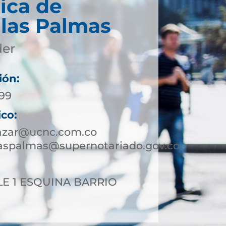
ica de
 las Palmas
der
ión:
399
ico:
lazar@ucnc.com.co
laspalmas@supernotariado.gov.co
LE 1 ESQUINA BARRIO