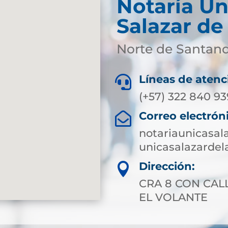
Notaría Ún
Salazar de
Norte de Santan
Líneas de atenc

(+57) 322 840 9
Correo electrón

notariaunicasa
unicasalazarde
Dirección:

CRA 8 CON CAL
EL VOLANTE